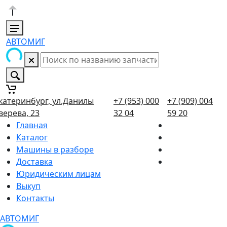
АВТОМИГ
катеринбург, ул.Данилы
+7 (953) 000
+7 (909) 004
верева, 23
32 04
59 20
Главная
Каталог
Машины в разборе
Доставка
Юридическим лицам
Выкуп
Контакты
АВТОМИГ