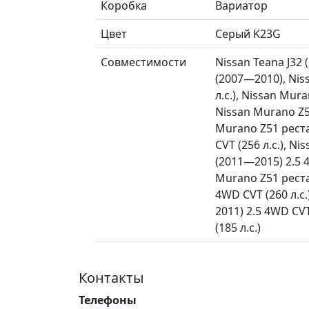
Коробка
Вариатор
Цвет
Серый K23G
Совместимости
Nissan Teana J32 
(2007—2010), Nis
л.с.), Nissan Mur
Nissan Murano Z51
Murano Z51 реста
CVT (256 л.с.), N
(2011—2015) 2.5 4
Murano Z51 реста
4WD CVT (260 л.с.
2011) 2.5 4WD CVT
(185 л.с.)
Контакты
Телефоны