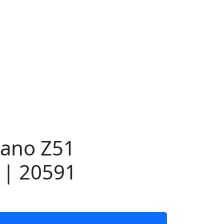
ano Z51
 | 20591