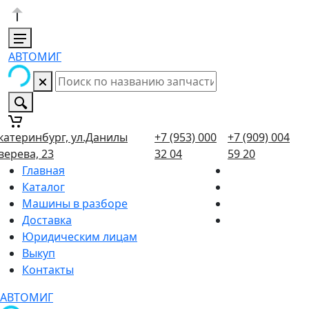
АВТОМИГ
катеринбург, ул.Данилы
+7 (953) 000
+7 (909) 004
верева, 23
32 04
59 20
Главная
Каталог
Машины в разборе
Доставка
Юридическим лицам
Выкуп
Контакты
АВТОМИГ