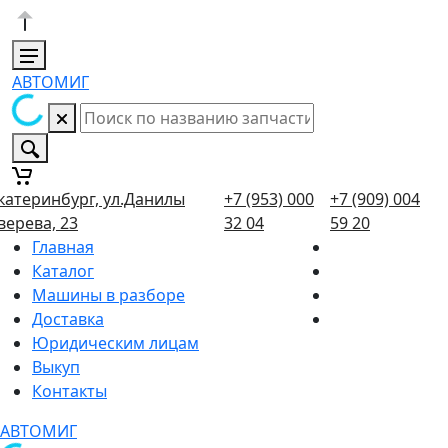
АВТОМИГ
катеринбург, ул.Данилы
+7 (953) 000
+7 (909) 004
верева, 23
32 04
59 20
Главная
Каталог
Машины в разборе
Доставка
Юридическим лицам
Выкуп
Контакты
АВТОМИГ