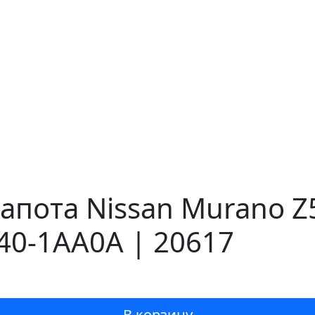
пота Nissan Murano Z5
40-1AA0A | 20617
В корзину