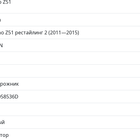
 Z51
n
o Z51 рестайлинг 2 (2011—2015)
N
орожник
058536D
ый
тор