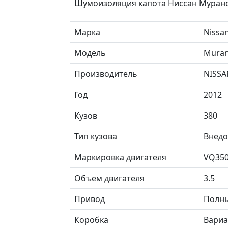
Шумоизоляция капота Ниссан Мурано
Марка
Nissa
Модель
Muran
Производитель
NISSA
Год
2012
Кузов
380
Тип кузова
Внед
Маркировка двигателя
VQ35
Объем двигателя
3.5
Привод
Полн
Коробка
Вариа