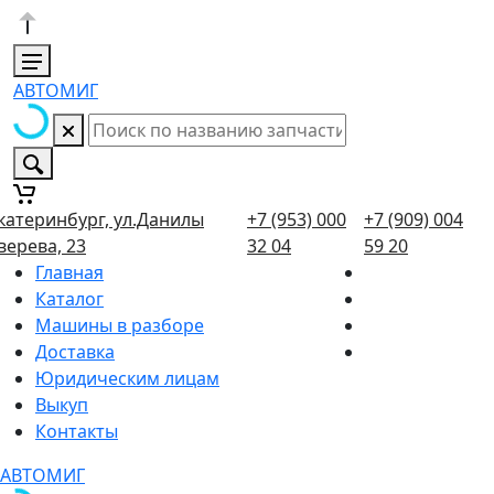
АВТОМИГ
катеринбург, ул.Данилы
+7 (953) 000
+7 (909) 004
верева, 23
32 04
59 20
Главная
Каталог
Машины в разборе
Доставка
Юридическим лицам
Выкуп
Контакты
АВТОМИГ