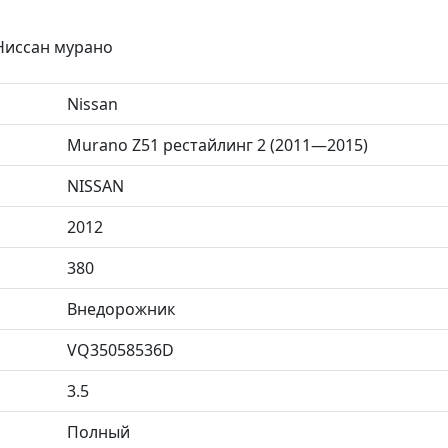
 Ниссан мурано
Nissan
Murano Z51 рестайлинг 2 (2011—2015)
NISSAN
2012
380
Внедорожник
VQ35058536D
3.5
Полный