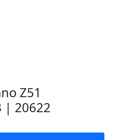
ano Z51
 | 20622