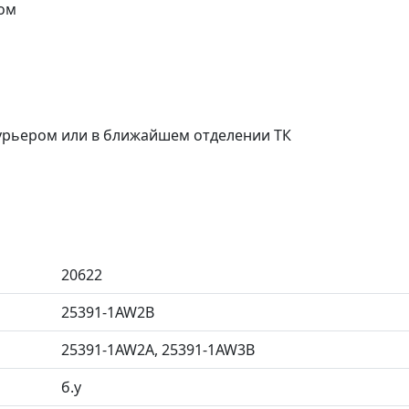
ом
курьером или в ближайшем отделении ТК
20622
25391-1AW2B
25391-1AW2A, 25391-1AW3B
б.у