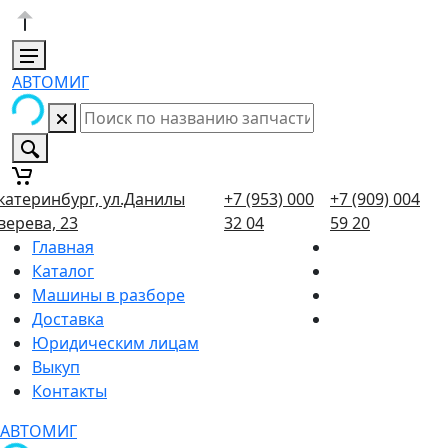
АВТОМИГ
катеринбург, ул.Данилы
+7 (953) 000
+7 (909) 004
верева, 23
32 04
59 20
Главная
Каталог
Машины в разборе
Доставка
Юридическим лицам
Выкуп
Контакты
АВТОМИГ