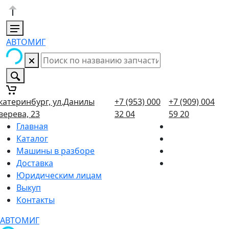
АВТОМИГ
катеринбург, ул.Данилы
+7 (953) 000
+7 (909) 004
верева, 23
32 04
59 20
Главная
Каталог
Машины в разборе
Доставка
Юридическим лицам
Выкуп
Контакты
АВТОМИГ