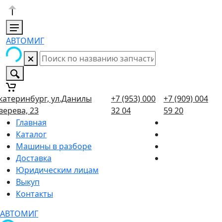
АВТОМИГ
катеринбург, ул.Данилы
+7 (953) 000
+7 (909) 004
верева, 23
32 04
59 20
Главная
Каталог
Машины в разборе
Доставка
Юридическим лицам
Выкуп
Контакты
АВТОМИГ