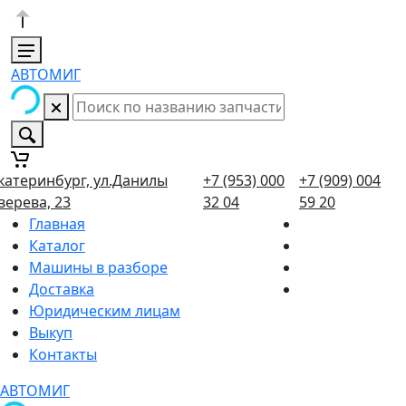
АВТОМИГ
катеринбург, ул.Данилы
+7 (953) 000
+7 (909) 004
верева, 23
32 04
59 20
Главная
Каталог
Машины в разборе
Доставка
Юридическим лицам
Выкуп
Контакты
АВТОМИГ