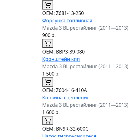
ОЕМ:
Z681-13-250
Форсунка топливная
Mazda 3 BL рестайлинг (2011—2013)
900
р.
ОЕМ:
BBP3-39-080
Кронштейн кпп
Mazda 3 BL рестайлинг (2011—2013)
1 500
р.
ОЕМ:
Z604-16-410A
Корзина сцепления
Mazda 3 BL рестайлинг (2011—2013)
1 600
р.
ОЕМ:
BN9R-32-600C
Насос гидроусилителя