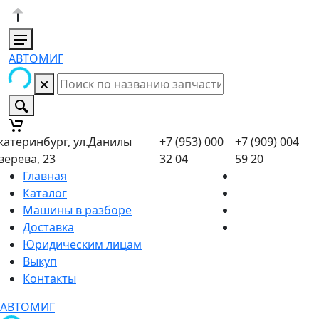
АВТОМИГ
катеринбург, ул.Данилы
+7 (953) 000
+7 (909) 004
верева, 23
32 04
59 20
Главная
Каталог
Машины в разборе
Доставка
Юридическим лицам
Выкуп
Контакты
АВТОМИГ