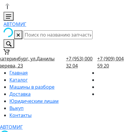
АВТОМИГ
катеринбург, ул.Данилы
+7 (953) 000
+7 (909) 004
верева, 23
32 04
59 20
Главная
Каталог
Машины в разборе
Доставка
Юридическим лицам
Выкуп
Контакты
АВТОМИГ