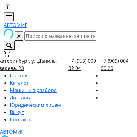
АВТОМИГ
катеринбург, ул.Данилы
+7 (953) 000
+7 (909) 004
верева, 23
32 04
59 20
Главная
Каталог
Машины в разборе
Доставка
Юридическим лицам
Выкуп
Контакты
АВТОМИГ