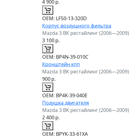
4 900
р.
ОЕМ:
LF50-13-320D
Корпус воздушного фильтра
Mazda 3 BK рестайлинг (2006—2009)
3 100
р.
ОЕМ:
BP4N-39-010C
Кронштейн кпп
Mazda 3 BK рестайлинг (2006—2009)
900
р.
ОЕМ:
BP4K-39-040E
Подушка двигателя
Mazda 3 BK рестайлинг (2006—2009)
2 400
р.
ОЕМ:
BPYK-33-61XA