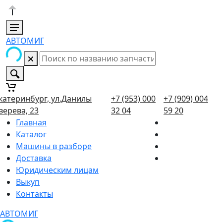
АВТОМИГ
катеринбург, ул.Данилы
+7 (953) 000
+7 (909) 004
верева, 23
32 04
59 20
Главная
Каталог
Машины в разборе
Доставка
Юридическим лицам
Выкуп
Контакты
АВТОМИГ