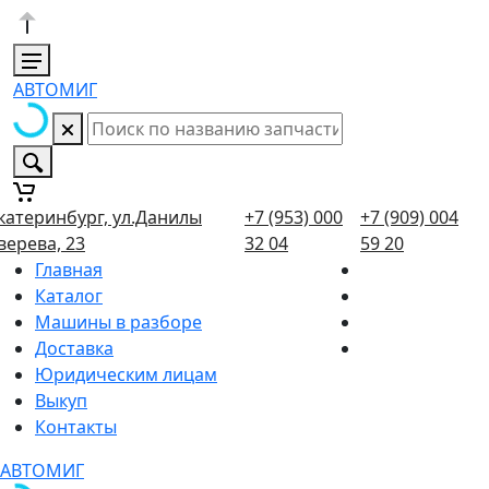
АВТОМИГ
катеринбург, ул.Данилы
+7 (953) 000
+7 (909) 004
верева, 23
32 04
59 20
Главная
Каталог
Машины в разборе
Доставка
Юридическим лицам
Выкуп
Контакты
АВТОМИГ