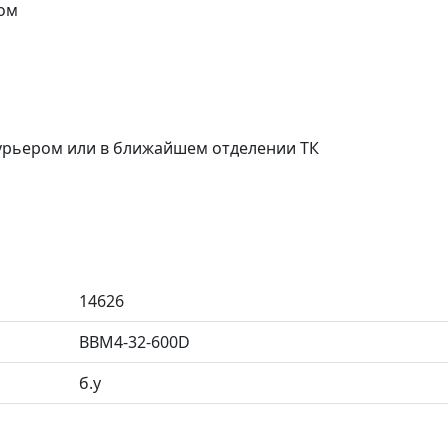
ом
курьером или в ближайшем отделении ТК
14626
BBM4-32-600D
б.у