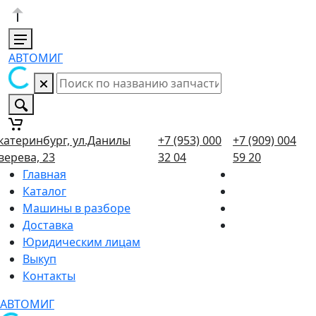
АВТОМИГ
катеринбург, ул.Данилы
+7 (953) 000
+7 (909) 004
верева, 23
32 04
59 20
Главная
Каталог
Машины в разборе
Доставка
Юридическим лицам
Выкуп
Контакты
АВТОМИГ