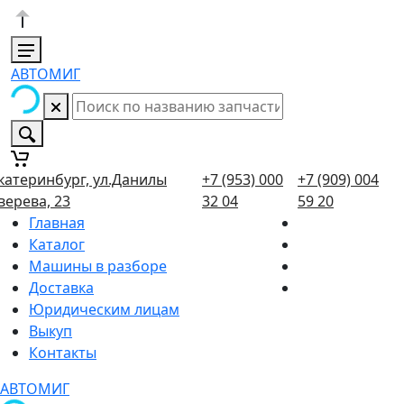
АВТОМИГ
катеринбург, ул.Данилы
+7 (953) 000
+7 (909) 004
верева, 23
32 04
59 20
Главная
Каталог
Машины в разборе
Доставка
Юридическим лицам
Выкуп
Контакты
АВТОМИГ