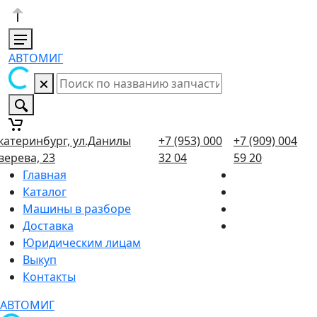
АВТОМИГ
катеринбург, ул.Данилы
+7 (953) 000
+7 (909) 004
верева, 23
32 04
59 20
Главная
Каталог
Машины в разборе
Доставка
Юридическим лицам
Выкуп
Контакты
АВТОМИГ