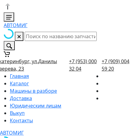
АВТОМИГ
катеринбург, ул.Данилы
+7 (953) 000
+7 (909) 004
верева, 23
32 04
59 20
Главная
Каталог
Машины в разборе
Доставка
Юридическим лицам
Выкуп
Контакты
АВТОМИГ