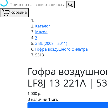
Корзина
Каталог
Mazda
3
3 BL (2008—2011)
Гофра воздушного фильтра
5313
Гофра воздушног
LF8J-13-221A | 5
1 000
р.
В наличии
1 шт.