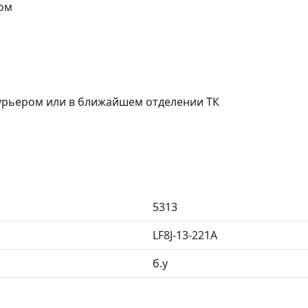
ом
курьером или в ближайшем отделении ТК
5313
LF8J-13-221A
б.у