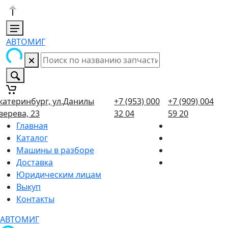
АВТОМИГ
катеринбург, ул.Данилы
+7 (953) 000
+7 (909) 004
верева, 23
32 04
59 20
Главная
Каталог
Машины в разборе
Доставка
Юридическим лицам
Выкуп
Контакты
АВТОМИГ