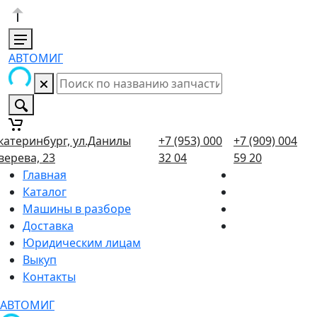
АВТОМИГ
катеринбург, ул.Данилы
+7 (953) 000
+7 (909) 004
верева, 23
32 04
59 20
Главная
Каталог
Машины в разборе
Доставка
Юридическим лицам
Выкуп
Контакты
АВТОМИГ