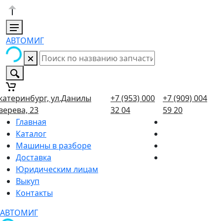
АВТОМИГ
катеринбург, ул.Данилы
+7 (953) 000
+7 (909) 004
верева, 23
32 04
59 20
Главная
Каталог
Машины в разборе
Доставка
Юридическим лицам
Выкуп
Контакты
АВТОМИГ