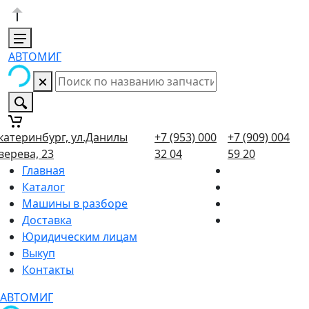
АВТОМИГ
катеринбург, ул.Данилы
+7 (953) 000
+7 (909) 004
верева, 23
32 04
59 20
Главная
Каталог
Машины в разборе
Доставка
Юридическим лицам
Выкуп
Контакты
АВТОМИГ