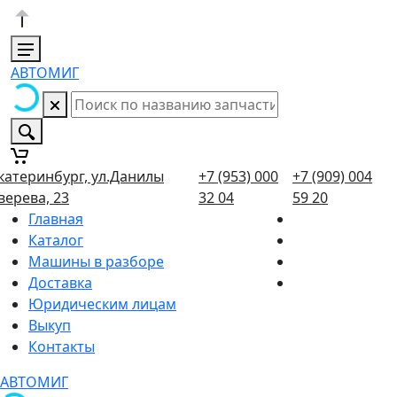
АВТОМИГ
катеринбург, ул.Данилы
+7 (953) 000
+7 (909) 004
верева, 23
32 04
59 20
Главная
Каталог
Машины в разборе
Доставка
Юридическим лицам
Выкуп
Контакты
АВТОМИГ