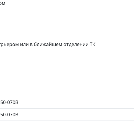
ом
курьером или в ближайшем отделении ТК
50-070B
50-070B