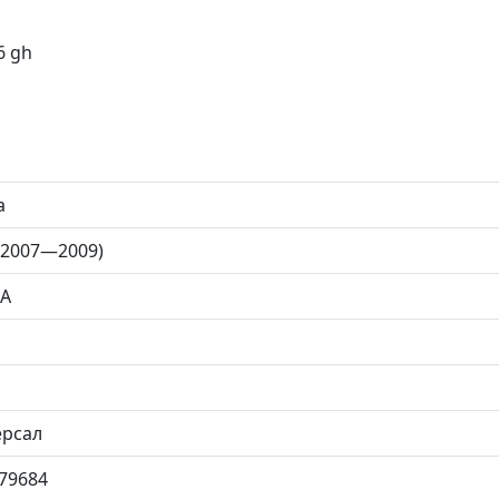
6 gh
a
(2007—2009)
A
ерсал
79684