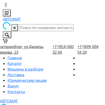
АВТОМИГ
катеринбург, ул.Данилы
+7 (953) 000
+7 (909) 004
верева, 23
32 04
59 20
Главная
Каталог
Машины в разборе
Доставка
Юридическим лицам
Выкуп
Контакты
АВТОМИГ