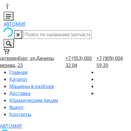
АВТОМИГ
катеринбург, ул.Данилы
+7 (953) 000
+7 (909) 004
верева, 23
32 04
59 20
Главная
Каталог
Машины в разборе
Доставка
Юридическим лицам
Выкуп
Контакты
АВТОМИГ