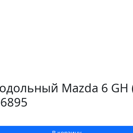
родольный Mazda 6 GH 
16895
В корзину