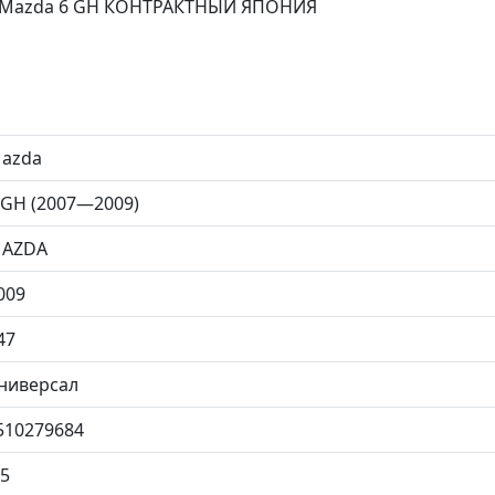
я Mazda 6 GH КОНТРАКТНЫЙ ЯПОНИЯ
azda
 GH (2007—2009)
AZDA
009
47
ниверсал
510279684
.5