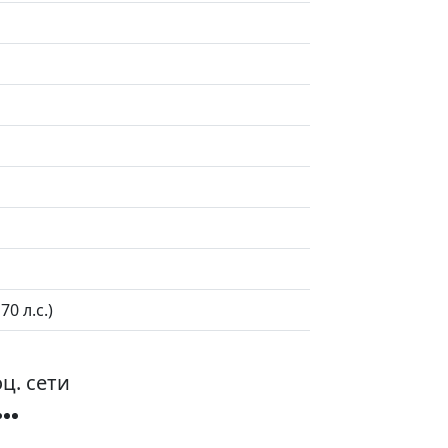
0 л.с.)
ц. сети