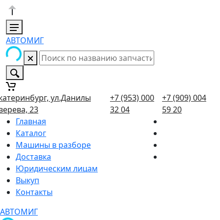
АВТОМИГ
катеринбург, ул.Данилы
+7 (953) 000
+7 (909) 004
верева, 23
32 04
59 20
Главная
Каталог
Машины в разборе
Доставка
Юридическим лицам
Выкуп
Контакты
АВТОМИГ