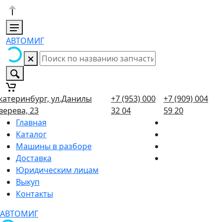
АВТОМИГ
катеринбург, ул.Данилы
+7 (953) 000
+7 (909) 004
верева, 23
32 04
59 20
Главная
Каталог
Машины в разборе
Доставка
Юридическим лицам
Выкуп
Контакты
АВТОМИГ