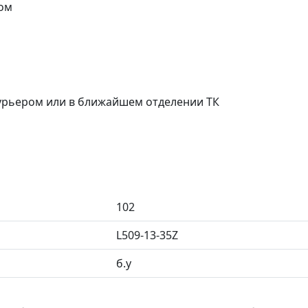
ом
курьером или в ближайшем отделении ТК
102
L509-13-35Z
б.у