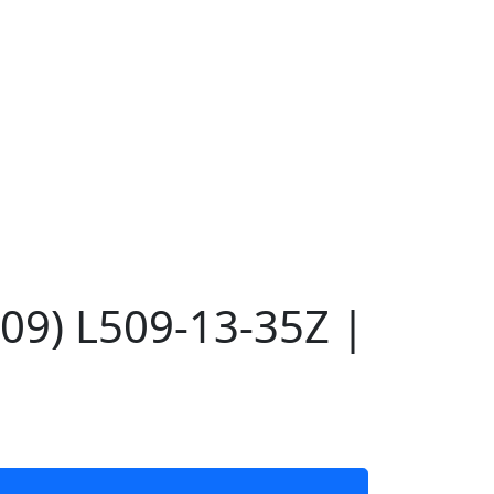
9) L509-13-35Z |