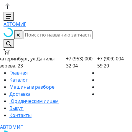
АВТОМИГ
катеринбург, ул.Данилы
+7 (953) 000
+7 (909) 004
верева, 23
32 04
59 20
Главная
Каталог
Машины в разборе
Доставка
Юридическим лицам
Выкуп
Контакты
АВТОМИГ