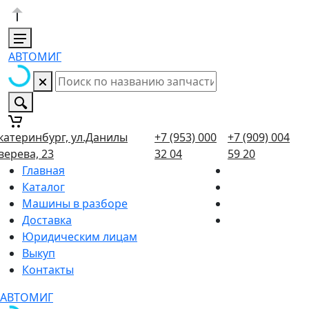
АВТОМИГ
катеринбург, ул.Данилы
+7 (953) 000
+7 (909) 004
верева, 23
32 04
59 20
Главная
Каталог
Машины в разборе
Доставка
Юридическим лицам
Выкуп
Контакты
АВТОМИГ