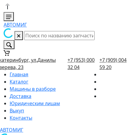
АВТОМИГ
катеринбург, ул.Данилы
+7 (953) 000
+7 (909) 004
верева, 23
32 04
59 20
Главная
Каталог
Машины в разборе
Доставка
Юридическим лицам
Выкуп
Контакты
АВТОМИГ