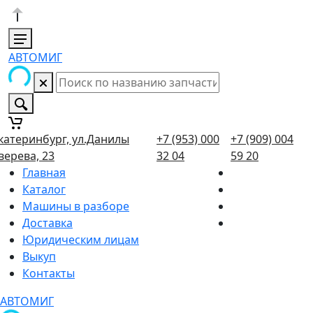
АВТОМИГ
катеринбург, ул.Данилы
+7 (953) 000
+7 (909) 004
верева, 23
32 04
59 20
Главная
Каталог
Машины в разборе
Доставка
Юридическим лицам
Выкуп
Контакты
АВТОМИГ