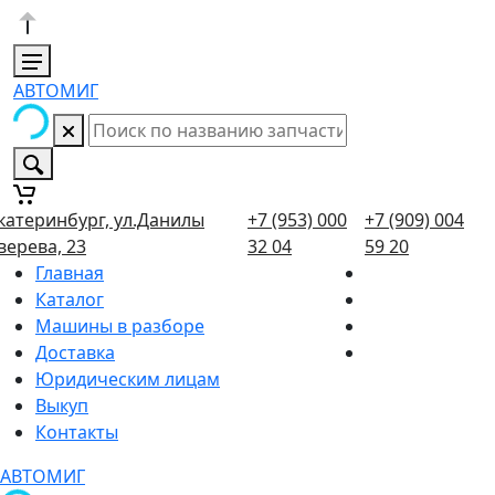
АВТОМИГ
катеринбург, ул.Данилы
+7 (953) 000
+7 (909) 004
верева, 23
32 04
59 20
Главная
Каталог
Машины в разборе
Доставка
Юридическим лицам
Выкуп
Контакты
АВТОМИГ