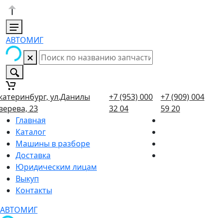
АВТОМИГ
катеринбург, ул.Данилы
+7 (953) 000
+7 (909) 004
верева, 23
32 04
59 20
Главная
Каталог
Машины в разборе
Доставка
Юридическим лицам
Выкуп
Контакты
АВТОМИГ