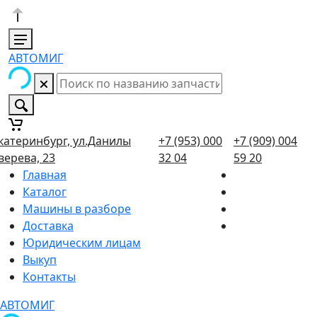
АВТОМИГ
катеринбург, ул.Данилы
+7 (953) 000
+7 (909) 004
верева, 23
32 04
59 20
Главная
Каталог
Машины в разборе
Доставка
Юридическим лицам
Выкуп
Контакты
АВТОМИГ