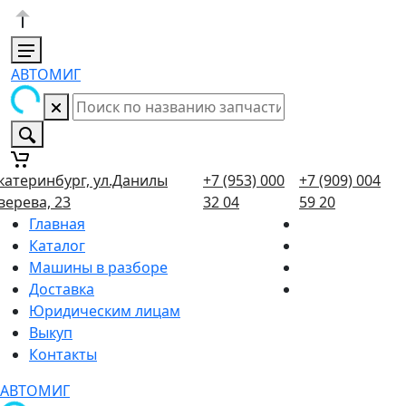
АВТОМИГ
катеринбург, ул.Данилы
+7 (953) 000
+7 (909) 004
верева, 23
32 04
59 20
Главная
Каталог
Машины в разборе
Доставка
Юридическим лицам
Выкуп
Контакты
АВТОМИГ