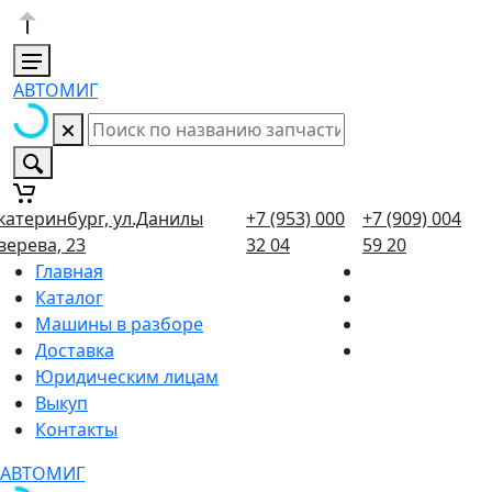
АВТОМИГ
катеринбург, ул.Данилы
+7 (953) 000
+7 (909) 004
верева, 23
32 04
59 20
Главная
Каталог
Машины в разборе
Доставка
Юридическим лицам
Выкуп
Контакты
АВТОМИГ