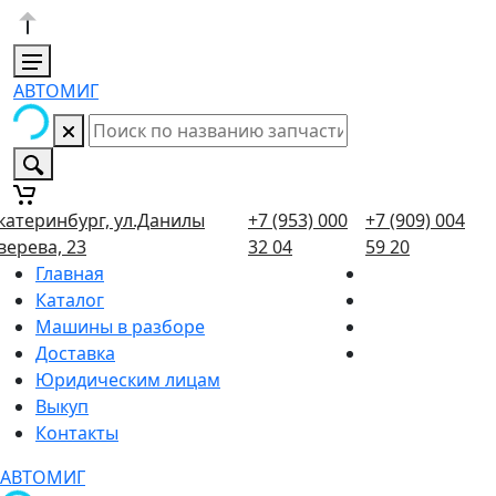
АВТОМИГ
катеринбург, ул.Данилы
+7 (953) 000
+7 (909) 004
верева, 23
32 04
59 20
Главная
Каталог
Машины в разборе
Доставка
Юридическим лицам
Выкуп
Контакты
АВТОМИГ