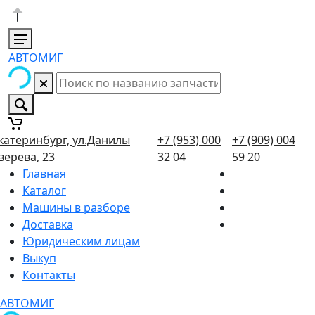
АВТОМИГ
катеринбург, ул.Данилы
+7 (953) 000
+7 (909) 004
верева, 23
32 04
59 20
Главная
Каталог
Машины в разборе
Доставка
Юридическим лицам
Выкуп
Контакты
АВТОМИГ