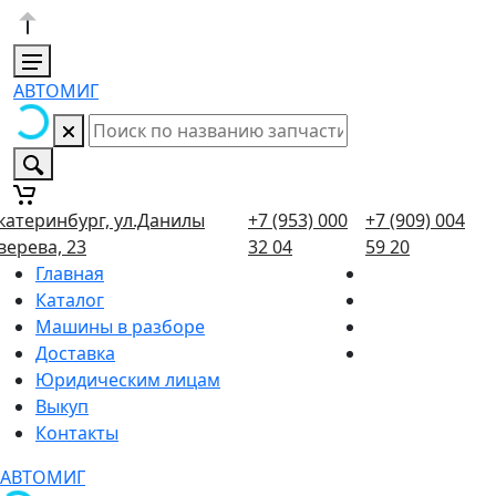
АВТОМИГ
катеринбург, ул.Данилы
+7 (953) 000
+7 (909) 004
верева, 23
32 04
59 20
Главная
Каталог
Машины в разборе
Доставка
Юридическим лицам
Выкуп
Контакты
АВТОМИГ