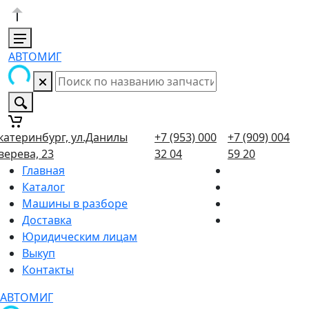
АВТОМИГ
катеринбург, ул.Данилы
+7 (953) 000
+7 (909) 004
верева, 23
32 04
59 20
Главная
Каталог
Машины в разборе
Доставка
Юридическим лицам
Выкуп
Контакты
АВТОМИГ