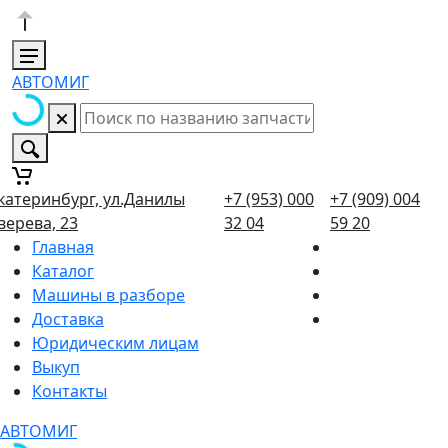
АВТОМИГ
катеринбург, ул.Данилы
+7 (953) 000
+7 (909) 004
верева, 23
32 04
59 20
Главная
Каталог
Машины в разборе
Доставка
Юридическим лицам
Выкуп
Контакты
АВТОМИГ